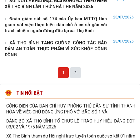
SÔI NỔI LỄ KHAI MẠC GIẢI BÓNG ĐÁ THIẾU NIÊN
UBND xã Thọ Bình tổ chức bàn giao công việc, hồ sơ, tài sản của
XÃ THỌ BÌNH LẦN THỨ NHẤT HÈ NĂM 2026
các thôn sau sắp xếp
Lịch làm việc của lãnh đạo Ủy ban nhân dân xã (Từ ngày
28/07/2026
Đoàn giám sát số 174 của Ủy ban MTTQ tỉnh
06/7/2026 đến ngày 12/7/2026)
giám sát việc thực hiện dân chủ ở cơ sở gắn với
trách nhiệm người đứng đầu tại xã Thọ Bình
Phòng Văn hóa - xã hội UBND xã Thọ Bình triển khai đào tạo
chuyên đề cho các nhóm đối tượng trên
28/07/2026
XÃ THỌ BÌNH TĂNG CƯỜNG CÔNG TÁC BẢO
Cán bộ và nhân dân Thôn Khổng Tào tổ chức Lễ khánh thành cổng
ĐẢM AN TOÀN THỰC PHẨM VÌ SỨC KHỎE CỘNG
làng
ĐỒNG
Quyết Định về việc ban hành Quy chế làm việc của UBND xã Thọ
Bình - nhiệm kỳ 2026-2031
1
2
UBND xã tổ chức hội nghị đánh giá tình hình thực hiện nhiệm vụ 6
tháng đầu năm và triển khai nhiệm
UBND XÃ THỌ BÌNH TRIỂN KHAI RÀ SOÁT, PHÂN ĐỊNH VÙNG ĐỒNG
TIN NỔI BẬT
BÀO DÂN TỘC THIỂU SỐ VÀ MIỀN NÚI GIAI ĐOẠN
CÔNG ĐIỆN CỦA BAN CHỈ HUY PHÒNG THỦ DÂN SỰ TỈNH THANH
HÓA VỀ VIỆC CHỦ ĐỘNG ỨNG PHÓ VỚI BÃO SỐ 1 VÀ
ĐẢNG BỘ XÃ THỌ BÌNH TỔ CHỨC LỄ TRAO HUY HIỆU ĐẢNG ĐỢT
03/02 VÀ 19/5 NĂM 2026
Xã Thọ Bình tham dự Hội nghị trực tuyến toàn quốc sơ kết 01 năm