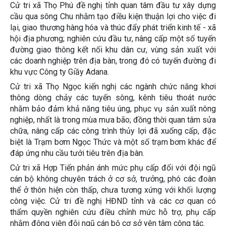
Cử tri xã Thọ Phú đề nghị tỉnh quan tâm đầu tư xây dựng
cầu qua sông Chu nhằm tạo điều kiện thuận lợi cho việc đi
lại, giao thương hàng hóa và thúc đẩy phát triển kinh tế - xã
hội địa phương; nghiên cứu đầu tư, nâng cấp một số tuyến
đường giao thông kết nối khu dân cư, vùng sản xuất với
các doanh nghiệp trên địa bàn, trong đó có tuyến đường đi
khu vực Công ty Giầy Adana.
Cử tri xã Thọ Ngọc kiến nghị các ngành chức năng khơi
thông dòng chảy các tuyến sông, kênh tiêu thoát nước
nhằm bảo đảm khả năng tiêu úng, phục vụ sản xuất nông
nghiệp, nhất là trong mùa mưa bão; đồng thời quan tâm sửa
chữa, nâng cấp các công trình thủy lợi đã xuống cấp, đặc
biệt là Trạm bơm Ngọc Thức và một số trạm bơm khác để
đáp ứng nhu cầu tưới tiêu trên địa bàn.
Cử tri xã Hợp Tiến phản ánh mức phụ cấp đối với đội ngũ
cán bộ không chuyên trách ở cơ sở, trưởng, phó các đoàn
thể ở thôn hiện còn thấp, chưa tương xứng với khối lượng
công việc. Cử tri đề nghị HĐND tỉnh và các cơ quan có
thẩm quyền nghiên cứu điều chỉnh mức hỗ trợ, phụ cấp
nhằm động viên đội ngũ cán bộ cơ sở yên tâm công tác.