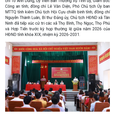
chí Tô Anh Dũng, Ủy viên Ban Thường vụ Tỉnh ủy, Giám đốc
Công an tỉnh; đồng chí Lê Văn Diện, Phó Chủ tịch Ủy ban
MTTQ tỉnh kiêm Chủ tịch Hội Cựu chiến binh tỉnh; đồng chí
Nguyễn Thành Luân, Bí thư Đảng ủy, Chủ tịch HĐND xã Tân
Ninh đã tiếp xúc cử tri các xã Thọ Bình, Thọ Ngọc, Thọ Phú
và Hợp Tiến trước kỳ họp thường lệ giữa năm 2026 của
HĐND tỉnh khóa XIX, nhiệm kỳ 2026-2031.