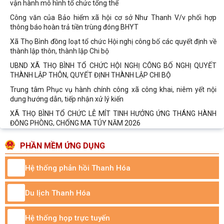
vận hành mô hình tổ chức tổng thể
Công văn của Bảo hiểm xã hội cơ sở Như Thanh V/v phối hợp
thông báo hoàn trả tiền trùng đóng BHYT
Xã Thọ Bình đồng loạt tổ chức Hội nghị công bố các quyết định về
thành lập thôn, thành lập Chi bộ
UBND XÃ THỌ BÌNH TỔ CHỨC HỘI NGHỊ CÔNG BỐ NGHỊ QUYẾT
THÀNH LẬP THÔN, QUYẾT ĐỊNH THÀNH LẬP CHI BỘ
Trung tâm Phục vụ hành chính công xã công khai, niêm yết nội
dung hướng dẫn, tiếp nhận xử lý kiến
XÃ THỌ BÌNH TỔ CHỨC LỄ MÍT TINH HƯỞNG ỨNG THÁNG HÀNH
ĐỘNG PHÒNG, CHỐNG MA TÚY NĂM 2026
XÃ THỌ BÌNH TỔ CHỨC HỘI NGHỊ LẤY Ý KIẾN VÀ KẾT THÚC CÔNG
PHẦN MỀM ỨNG DỤNG
KHAI NIÊM YẾT PHƯƠNG ÁN BỒI THƯỜNG, HỖ
XÃ THỌ BÌNH TỔ CHỨC CHI TRẢ TIỀN BỒI THƯỜNG, HỖ TRỢ GIẢI
Hệ thống phản hồi Thanh Hóa
PHÓNG MẶT BẰNG THỰC HIỆN DỰ ÁN ĐƯỜNG NỐI
ĐOÀN XÃ THỌ BÌNH RA QUÂN CHIẾN DỊCH THANH NIÊN TÌNH
Du lịch Thanh Hóa
NGUYỆN HÈ NĂM 2026 VÀ HƯỞNG ỨNG CHIẾN DỊCH “MÙA
UBND xã Thọ Bình tổ chức hội nghị đánh giá kết quả thực hiện
Hệ thống họp trực tuyến
nhiệm vụ tuần 25, triển khai nhiệm vụ