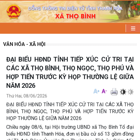
VĂN HÓA - XÃ HỘI
ĐẠI BIỂU HĐND TỈNH TIẾP XÚC CỬ TRI TẠI
CÁC XÃ THỌ BÌNH, THỌ NGỌC, THỌ PHÚ VÀ
HỢP TIẾN TRƯỚC KỲ HỌP THƯỜNG LỆ GIỮA
NĂM 2026
Thứ Hai, 08/06/2026
ĐẠI BIỂU HĐND TỈNH TIẾP XÚC CỬ TRI TẠI CÁC XÃ THỌ
BÌNH, THỌ NGỌC, THỌ PHÚ VÀ HỢP TIẾN TRƯỚC KỲ
HỌP THƯỜNG LỆ GIỮA NĂM 2026
Chiều ngày 08/6, tại Hội trường UBND xã Thọ Bình Tổ đại
biểu HĐND tỉnh Thanh Hóa, đơn vị bầu cử số 13 gồm đồng