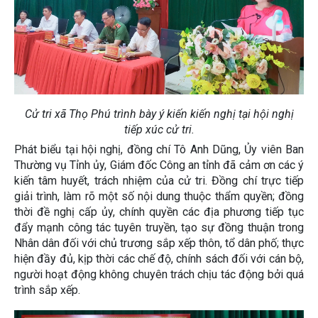
Cử tri xã Thọ Phú trình bày ý kiến kiến nghị tại hội nghị
tiếp xúc cử tri.
Phát biểu tại hội nghị, đồng chí Tô Anh Dũng, Ủy viên Ban
Thường vụ Tỉnh ủy, Giám đốc Công an tỉnh đã cảm ơn các ý
Trung tâm Cung ứng dịch vụ công xã Thọ Bình phối hợp với Công
kiến tâm huyết, trách nhiệm của cử tri. Đồng chí trực tiếp
ty Cổ phần Đông Sơn VINA tổ chức động
giải trình, làm rõ một số nội dung thuộc thẩm quyền; đồng
Xã Thọ Bình tổ chức Lễ ra mắt mô hình “Chung tay, đồng hành,
thời đề nghị cấp ủy, chính quyền các địa phương tiếp tục
giúp đỡ người chấp hành xong án phạt
đẩy mạnh công tác tuyên truyền, tạo sự đồng thuận trong
SÔI NỔI LỄ KHAI MẠC GIẢI BÓNG ĐÁ THIẾU NIÊN XÃ THỌ BÌNH LẦN
Nhân dân đối với chủ trương sắp xếp thôn, tổ dân phố; thực
THỨ NHẤT HÈ NĂM 2026
hiện đầy đủ, kịp thời các chế độ, chính sách đối với cán bộ,
người hoạt động không chuyên trách chịu tác động bởi quá
UBND XÃ THỌ BÌNH TỔ CHỨC HỘI NGHỊ ĐỐI THOẠI VỚI CÁC HỘ
DÂN CÓ ĐẤT THU HỒI THỰC HIỆN DỰ ÁN ĐƯỜNG NỐI
trình sắp xếp.
Đoàn giám sát số 174 của Ủy ban MTTQ tỉnh giám sát việc thực