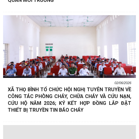
QUAN MÔI TRƯỜNG
02/06/2026
XÃ THỌ BÌNH TỔ CHỨC HỘI NGHỊ TUYÊN TRUYỀN VỀ
CÔNG TÁC PHÒNG CHÁY, CHỮA CHÁY VÀ CỨU NẠN,
CỨU HỘ NĂM 2026; KÝ KẾT HỢP ĐỒNG LẮP ĐẶT
THIẾT BỊ TRUYỀN TIN BÁO CHÁY
Trung tâm Cung ứng dịch vụ công xã Thọ Bình phối hợp với Công
ty Cổ phần Đông Sơn VINA tổ chức động