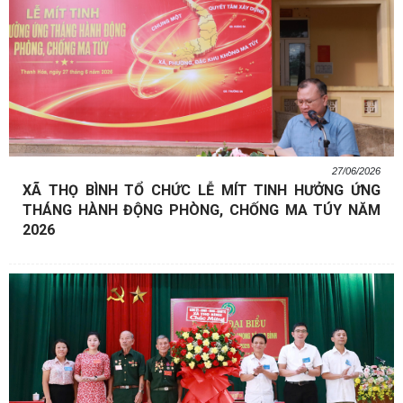
27/06/2026
XÃ THỌ BÌNH TỔ CHỨC LỄ MÍT TINH HƯỞNG ỨNG
THÁNG HÀNH ĐỘNG PHÒNG, CHỐNG MA TÚY NĂM
2026