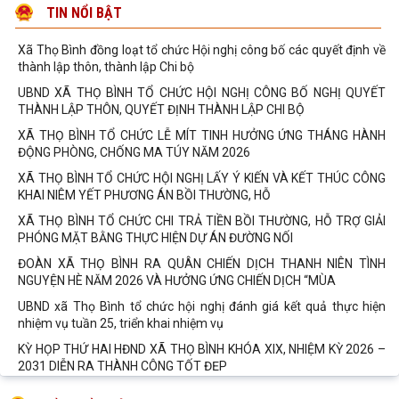
Xã Thọ Bình tham dự Hội nghị trực tuyến toàn quốc sơ kết 01 năm
TIN NỔI BẬT
vận hành mô hình tổ chức tổng thể
Xã Thọ Bình đồng loạt tổ chức Hội nghị công bố các quyết định về
thành lập thôn, thành lập Chi bộ
UBND XÃ THỌ BÌNH TỔ CHỨC HỘI NGHỊ CÔNG BỐ NGHỊ QUYẾT
THÀNH LẬP THÔN, QUYẾT ĐỊNH THÀNH LẬP CHI BỘ
XÃ THỌ BÌNH TỔ CHỨC LỄ MÍT TINH HƯỞNG ỨNG THÁNG HÀNH
ĐỘNG PHÒNG, CHỐNG MA TÚY NĂM 2026
XÃ THỌ BÌNH TỔ CHỨC HỘI NGHỊ LẤY Ý KIẾN VÀ KẾT THÚC CÔNG
KHAI NIÊM YẾT PHƯƠNG ÁN BỒI THƯỜNG, HỖ
XÃ THỌ BÌNH TỔ CHỨC CHI TRẢ TIỀN BỒI THƯỜNG, HỖ TRỢ GIẢI
PHÓNG MẶT BẰNG THỰC HIỆN DỰ ÁN ĐƯỜNG NỐI
ĐOÀN XÃ THỌ BÌNH RA QUÂN CHIẾN DỊCH THANH NIÊN TÌNH
NGUYỆN HÈ NĂM 2026 VÀ HƯỞNG ỨNG CHIẾN DỊCH “MÙA
UBND xã Thọ Bình tổ chức hội nghị đánh giá kết quả thực hiện
nhiệm vụ tuần 25, triển khai nhiệm vụ
KỲ HỌP THỨ HAI HĐND XÃ THỌ BÌNH KHÓA XIX, NHIỆM KỲ 2026 –
2031 DIỄN RA THÀNH CÔNG TỐT ĐẸP
XÃ THỌ BÌNH TỔ CHỨC HỘI NGHỊ LẤY Ý KIẾN VÀ KẾT THÚC NIÊM