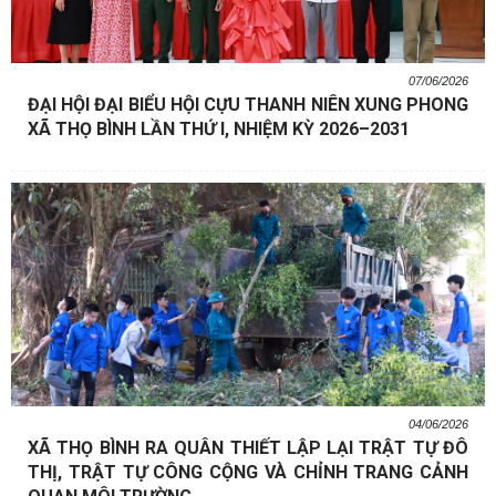
07/06/2026
ĐẠI HỘI ĐẠI BIỂU HỘI CỰU THANH NIÊN XUNG PHONG
XÃ THỌ BÌNH LẦN THỨ I, NHIỆM KỲ 2026–2031
04/06/2026
XÃ THỌ BÌNH RA QUÂN THIẾT LẬP LẠI TRẬT TỰ ĐÔ
THỊ, TRẬT TỰ CÔNG CỘNG VÀ CHỈNH TRANG CẢNH