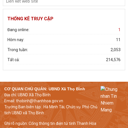
ĐẠI HỘI ĐẠI BIỂU HỘI CỰU THANH NIÊN XUNG PHONG XÃ THỌ BÌNH
LẦN THỨ I, NHIỆM KỲ 2026–2031
THỐNG KÊ TRUY CẬP
ĐẠI HỘI ĐẠI BIỂU HỘI LÀM VƯỜN VÀ TRANG TRẠI XÃ THỌ BÌNH
LẦN THỨ I, NHIỆM KỲ 2026 – 2031 THÀNH CÔNG
Đang online:
1
Hôm nay:
11
Trong tuần:
2,053
Tất cả:
214,576
CƠ QUAN CHỦ QUẢN:
UBND Xã Thọ Bình
Địa chỉ: UBND Xã Thọ Bình
Email: thobinh@thanhhoa.gov.vn
Trưởng Ban biên tập: Hà Minh Tài; Chức vụ: Phó Chủ
tịch UBND xã Thọ Bình
Ghi rõ nguồn: Cổng thông tin điện tử tỉnh Thanh Hóa