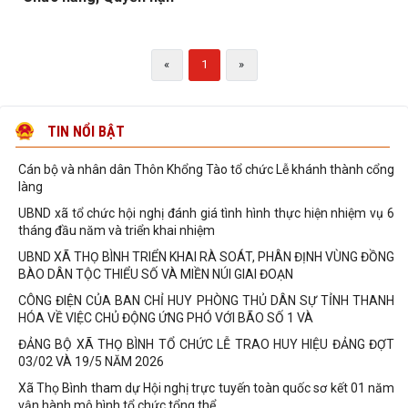
miễn nhiệm, bổ nhiệm Thôn đội
Xã Thọ Bình triển khai chiến dịch cài đặt Sổ sức khỏe điện tử trên
ứng dụng VNeID
«
1
»
UBND xã Thọ Bình tổ chức bàn giao công việc, hồ sơ, tài sản của
các thôn sau sắp xếp
Phòng Văn hóa - xã hội UBND xã Thọ Bình triển khai đào tạo
TIN NỔI BẬT
chuyên đề cho các nhóm đối tượng trên
Cán bộ và nhân dân Thôn Khổng Tào tổ chức Lễ khánh thành cổng
làng
UBND xã tổ chức hội nghị đánh giá tình hình thực hiện nhiệm vụ 6
tháng đầu năm và triển khai nhiệm
UBND XÃ THỌ BÌNH TRIỂN KHAI RÀ SOÁT, PHÂN ĐỊNH VÙNG ĐỒNG
BÀO DÂN TỘC THIỂU SỐ VÀ MIỀN NÚI GIAI ĐOẠN
CÔNG ĐIỆN CỦA BAN CHỈ HUY PHÒNG THỦ DÂN SỰ TỈNH THANH
HÓA VỀ VIỆC CHỦ ĐỘNG ỨNG PHÓ VỚI BÃO SỐ 1 VÀ
ĐẢNG BỘ XÃ THỌ BÌNH TỔ CHỨC LỄ TRAO HUY HIỆU ĐẢNG ĐỢT
03/02 VÀ 19/5 NĂM 2026
Xã Thọ Bình tham dự Hội nghị trực tuyến toàn quốc sơ kết 01 năm
vận hành mô hình tổ chức tổng thể