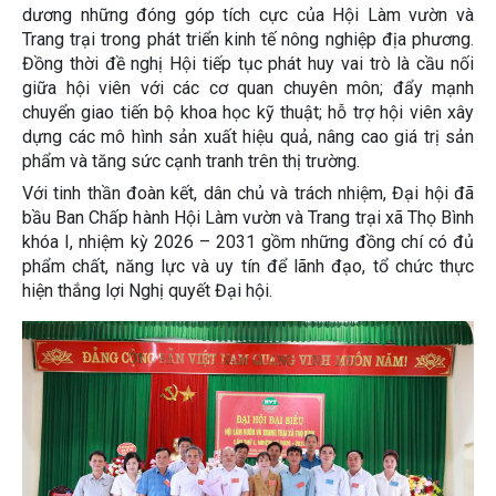
dương những đóng góp tích cực của Hội Làm vườn và
Trang trại trong phát triển kinh tế nông nghiệp địa phương.
Đồng thời đề nghị Hội tiếp tục phát huy vai trò là cầu nối
giữa hội viên với các cơ quan chuyên môn; đẩy mạnh
UBND xã Thọ Bình tham dự Hội nghị trực tuyến tổng kết công tác
chuyển giao tiến bộ khoa học kỹ thuật; hỗ trợ hội viên xây
tuyển chọn, gọi công dân nhập ngũ và
dựng các mô hình sản xuất hiệu quả, nâng cao giá trị sản
Trung tâm Cung ứng dịch vụ công xã Thọ Bình phối hợp với Công
phẩm và tăng sức cạnh tranh trên thị trường.
ty Cổ phần Đông Sơn VINA tổ chức động
Với tinh thần đoàn kết, dân chủ và trách nhiệm, Đại hội đã
Xã Thọ Bình tổ chức Lễ ra mắt mô hình “Chung tay, đồng hành,
bầu Ban Chấp hành Hội Làm vườn và Trang trại xã Thọ Bình
giúp đỡ người chấp hành xong án phạt
khóa I, nhiệm kỳ 2026 – 2031 gồm những đồng chí có đủ
SÔI NỔI LỄ KHAI MẠC GIẢI BÓNG ĐÁ THIẾU NIÊN XÃ THỌ BÌNH LẦN
phẩm chất, năng lực và uy tín để lãnh đạo, tổ chức thực
THỨ NHẤT HÈ NĂM 2026
hiện thắng lợi Nghị quyết Đại hội.
UBND XÃ THỌ BÌNH TỔ CHỨC HỘI NGHỊ ĐỐI THOẠI VỚI CÁC HỘ
DÂN CÓ ĐẤT THU HỒI THỰC HIỆN DỰ ÁN ĐƯỜNG NỐI
Đoàn giám sát số 174 của Ủy ban MTTQ tỉnh giám sát việc thực
hiện dân chủ ở cơ sở gắn với trách
XÃ THỌ BÌNH TĂNG CƯỜNG CÔNG TÁC BẢO ĐẢM AN TOÀN THỰC
PHẨM VÌ SỨC KHỎE CỘNG ĐỒNG
Ban Chỉ huy Quân sự xã Thọ Bình thăm, tặng quà các đối tượng