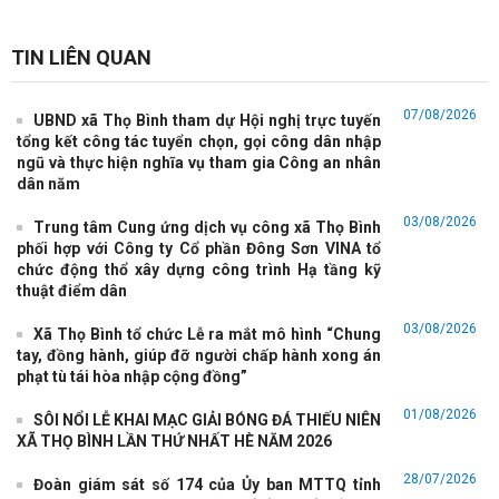
Thư khen của Chủ tịch UBND tỉnh gửi Cán bộ và nhân dân tham
gia đợt cao điểm chi trả an sinh xã hội
TIN LIÊN QUAN
Phòng Văn hóa, Ủy ban nhân dân xã Thọ Bình Triển khai đào tạo
chuyên đề cho các nhóm đối tượng trên
07/08/2026
UBND xã Thọ Bình tham dự Hội nghị trực tuyến
LỊCH LÀM VIỆC Của lãnh đạo Ủy ban nhân dân xã (Từ ngày
tổng kết công tác tuyển chọn, gọi công dân nhập
13/7/2026 đến ngày 19/7/2026)
ngũ và thực hiện nghĩa vụ tham gia Công an nhân
V/v Thông báo đăng ký nhu cầu hỗ trợ chính sách đối với các hoạt
dân năm
động bảo vệ đất trồng lúa theo
03/08/2026
Trung tâm Cung ứng dịch vụ công xã Thọ Bình
Công văn của Hội đồng BT GPMB V/v trả lời đơn đề nghị của bà
phối hợp với Công ty Cổ phần Đông Sơn VINA tổ
Nguyễn Thị Mùi, công dân Thôn 6 mới
chức động thổ xây dựng công trình Hạ tầng kỹ
Ban Chỉ huy Quân sự xã Thọ Bình tổ chức Hội nghị trao quyết định
thuật điểm dân
miễn nhiệm, bổ nhiệm Thôn đội
03/08/2026
Xã Thọ Bình tổ chức Lễ ra mắt mô hình “Chung
Xã Thọ Bình triển khai chiến dịch cài đặt Sổ sức khỏe điện tử trên
tay, đồng hành, giúp đỡ người chấp hành xong án
ứng dụng VNeID
phạt tù tái hòa nhập cộng đồng”
UBND xã Thọ Bình tổ chức bàn giao công việc, hồ sơ, tài sản của
các thôn sau sắp xếp
01/08/2026
SÔI NỔI LỄ KHAI MẠC GIẢI BÓNG ĐÁ THIẾU NIÊN
XÃ THỌ BÌNH LẦN THỨ NHẤT HÈ NĂM 2026
Lịch làm việc của lãnh đạo Ủy ban nhân dân xã (Từ ngày
06/7/2026 đến ngày 12/7/2026)
28/07/2026
Đoàn giám sát số 174 của Ủy ban MTTQ tỉnh
Phòng Văn hóa - xã hội UBND xã Thọ Bình triển khai đào tạo