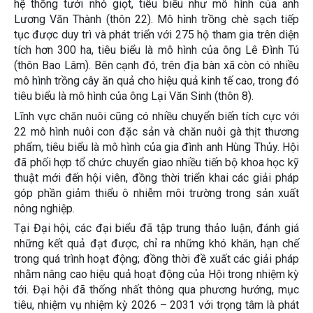
hệ thống tưới nhỏ giọt, tiêu biểu như mô hình của anh
Lương Văn Thành (thôn 22). Mô hình trồng chè sạch tiếp
tục được duy trì và phát triển với 275 hộ tham gia trên diện
tích hơn 300 ha, tiêu biểu là mô hình của ông Lê Đình Tú
(thôn Bao Lâm). Bên cạnh đó, trên địa bàn xã còn có nhiều
mô hình trồng cây ăn quả cho hiệu quả kinh tế cao, trong đó
tiêu biểu là mô hình của ông Lại Văn Sinh (thôn 8).
Lĩnh vực chăn nuôi cũng có nhiều chuyển biến tích cực với
22 mô hình nuôi con đặc sản và chăn nuôi gà thịt thương
phẩm, tiêu biểu là mô hình của gia đình anh Hùng Thủy. Hội
đã phối hợp tổ chức chuyển giao nhiều tiến bộ khoa học kỹ
thuật mới đến hội viên, đồng thời triển khai các giải pháp
góp phần giảm thiểu ô nhiễm môi trường trong sản xuất
nông nghiệp.
Tại Đại hội, các đại biểu đã tập trung thảo luận, đánh giá
những kết quả đạt được, chỉ ra những khó khăn, hạn chế
trong quá trình hoạt động; đồng thời đề xuất các giải pháp
nhằm nâng cao hiệu quả hoạt động của Hội trong nhiệm kỳ
tới. Đại hội đã thống nhất thông qua phương hướng, mục
tiêu, nhiệm vụ nhiệm kỳ 2026 – 2031 với trọng tâm là phát