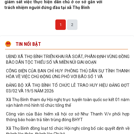
giám sát việc thực hiện dân chủ ở cơ sở gắn với
chuyên đề cho các nhóm đối tượng trên
trách nhiệm người đứng đầu tại xã Thọ Bình
Cán bộ và nhân dân Thôn Khổng Tào tổ chức Lễ khánh thành cổng
làng
1
2
Quyết Định về việc ban hành Quy chế làm việc của UBND xã Thọ
Bình - nhiệm kỳ 2026-2031
UBND xã tổ chức hội nghị đánh giá tình hình thực hiện nhiệm vụ 6
TIN NỔI BẬT
tháng đầu năm và triển khai nhiệm
UBND XÃ THỌ BÌNH TRIỂN KHAI RÀ SOÁT, PHÂN ĐỊNH VÙNG ĐỒNG
BÀO DÂN TỘC THIỂU SỐ VÀ MIỀN NÚI GIAI ĐOẠN
CÔNG ĐIỆN CỦA BAN CHỈ HUY PHÒNG THỦ DÂN SỰ TỈNH THANH
HÓA VỀ VIỆC CHỦ ĐỘNG ỨNG PHÓ VỚI BÃO SỐ 1 VÀ
ĐẢNG BỘ XÃ THỌ BÌNH TỔ CHỨC LỄ TRAO HUY HIỆU ĐẢNG ĐỢT
03/02 VÀ 19/5 NĂM 2026
Xã Thọ Bình tham dự Hội nghị trực tuyến toàn quốc sơ kết 01 năm
vận hành mô hình tổ chức tổng thể
Công văn của Bảo hiểm xã hội cơ sở Như Thanh V/v phối hợp
thông báo hoàn trả tiền trùng đóng BHYT
Xã Thọ Bình đồng loạt tổ chức Hội nghị công bố các quyết định về