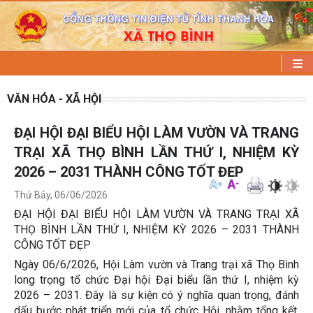
VĂN HÓA - XÃ HỘI
ĐẠI HỘI ĐẠI BIỂU HỘI LÀM VƯỜN VÀ TRANG
TRẠI XÃ THỌ BÌNH LẦN THỨ I, NHIỆM KỲ
2026 – 2031 THÀNH CÔNG TỐT ĐẸP
Thứ Bảy, 06/06/2026
ĐẠI HỘI ĐẠI BIỂU HỘI LÀM VƯỜN VÀ TRANG TRẠI XÃ
THỌ BÌNH LẦN THỨ I, NHIỆM KỲ 2026 – 2031 THÀNH
CÔNG TỐT ĐẸP
Ngày 06/6/2026, Hội Làm vườn và Trang trại xã Thọ Bình
long trọng tổ chức Đại hội Đại biểu lần thứ I, nhiệm kỳ
2026 – 2031. Đây là sự kiện có ý nghĩa quan trọng, đánh
dấu bước phát triển mới của tổ chức Hội, nhằm tổng kết,