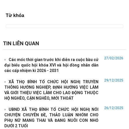
đạo, Ban Tổ chức Giải bóng đá Mini xã
Ban đại diện Hội đồng quản trị Ngân hàng Chính sách xã hội xã
Từ khóa
Thọ Bình tổ chức phiên họp quý II năm
THỌ BÌNH TỔ CHỨC CÁC ĐOÀN THĂM HỎI, TẶNG QUÀ NGƯỜI CÓ
CÔNG VÀ THÂN NHÂN NGƯỜI CÓ CÔNG NHÂN DỊP KỶ
UBND XÃ THỌ BÌNH TỔ CHỨC TỌA ĐÀM KỶ NIỆM 79 NĂM NGÀY
TIN LIÊN QUAN
THƯƠNG BINH - LIỆT SĨ (27/7/1947 - 27/7/2026)
THIẾU TƯỚNG TÔ ANH DŨNG THĂM, TẶNG QUÀ CÁC GIA ĐÌNH
THƯƠNG BINH TẠI XÃ THỌ BÌNH NHÂN KỶ NIỆM 79 NĂM
27/02/2026
Các mốc thời gian trước khi diễn ra cuộc bầu cử
đại biểu quốc hội khóa XVI và hội đồng nhân dân
Ban Chỉ huy Quân sự xã Thọ Bình phối hợp với Đoàn Thanh niên xã
các cấp nhiệm kì 2026 - 2031
tổ chức dọn dẹp, chỉnh trang khuôn
UBND xã Thọ Bình tổ chức hội nghị kiểm tra, xác minh hồ sơ cấp
29/12/2025
XÃ THỌ BÌNH TỔ CHỨC HỘI NGHỊ TRUYỀN
Giấy chứng nhận quyền sử dụng đất
THÔNG HƯỚNG NGHIỆP, ĐỊNH HƯỚNG VIỆC LÀM
VÀ GIỚI THIỆU VIỆC LÀM CHO LAO ĐỘNG THUỘC
Ủy ban MTTQ Việt Nam và các tổ chức chính trị - xã hội xã Thọ
HỘ NGHÈO, CẬN NGHÈO, MỚI THOÁT
Bình tổ chức Hội nghị sơ kết công tác
Thư khen của Chủ tịch UBND tỉnh gửi Cán bộ và nhân dân tham
26/12/2025
UBND XÃ THỌ BÌNH TỔ CHỨC HỘI NGHỊ NÓI
gia đợt cao điểm chi trả an sinh xã hội
CHUYỆN CHUYÊN ĐỀ, THẢO LUẬN NHÓM CHO
PHỤ NỮ MANG THAI VÀ ĐANG NUÔI CON NHỎ
Phòng Văn hóa, Ủy ban nhân dân xã Thọ Bình Triển khai đào tạo
DƯỚI 2 TUỔI
chuyên đề cho các nhóm đối tượng trên