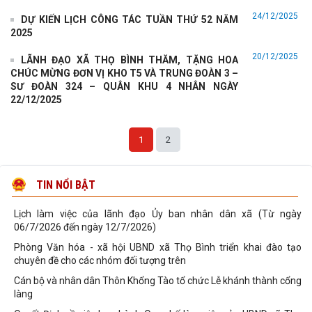
LỊCH LÀM VIỆC Của lãnh đạo Ủy ban nhân dân xã (Từ ngày
24/12/2025
DỰ KIẾN LỊCH CÔNG TÁC TUẦN THỨ 52 NĂM
13/7/2026 đến ngày 19/7/2026)
2025
V/v Thông báo đăng ký nhu cầu hỗ trợ chính sách đối với các hoạt
20/12/2025
động bảo vệ đất trồng lúa theo
LÃNH ĐẠO XÃ THỌ BÌNH THĂM, TẶNG HOA
CHÚC MỪNG ĐƠN VỊ KHO T5 VÀ TRUNG ĐOÀN 3 –
Công văn của Hội đồng BT GPMB V/v trả lời đơn đề nghị của bà
SƯ ĐOÀN 324 – QUÂN KHU 4 NHÂN NGÀY
Nguyễn Thị Mùi, công dân Thôn 6 mới
22/12/2025
Ban Chỉ huy Quân sự xã Thọ Bình tổ chức Hội nghị trao quyết định
miễn nhiệm, bổ nhiệm Thôn đội
1
2
Xã Thọ Bình triển khai chiến dịch cài đặt Sổ sức khỏe điện tử trên
ứng dụng VNeID
UBND xã Thọ Bình tổ chức bàn giao công việc, hồ sơ, tài sản của
TIN NỔI BẬT
các thôn sau sắp xếp
Lịch làm việc của lãnh đạo Ủy ban nhân dân xã (Từ ngày
06/7/2026 đến ngày 12/7/2026)
Phòng Văn hóa - xã hội UBND xã Thọ Bình triển khai đào tạo
chuyên đề cho các nhóm đối tượng trên
Cán bộ và nhân dân Thôn Khổng Tào tổ chức Lễ khánh thành cổng
làng