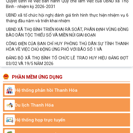
Quyết Định về việc ban hành Quy chế làm việc của UBND xã Thọ
Bình - nhiệm kỳ 2026-2031
UBND xã tổ chức hội nghị đánh giá tình hình thực hiện nhiệm vụ 6
tháng đầu năm và triển khai nhiệm
UBND XÃ THỌ BÌNH TRIỂN KHAI RÀ SOÁT, PHÂN ĐỊNH VÙNG ĐỒNG
BÀO DÂN TỘC THIỂU SỐ VÀ MIỀN NÚI GIAI ĐOẠN
CÔNG ĐIỆN CỦA BAN CHỈ HUY PHÒNG THỦ DÂN SỰ TỈNH THANH
HÓA VỀ VIỆC CHỦ ĐỘNG ỨNG PHÓ VỚI BÃO SỐ 1 VÀ
ĐẢNG BỘ XÃ THỌ BÌNH TỔ CHỨC LỄ TRAO HUY HIỆU ĐẢNG ĐỢT
03/02 VÀ 19/5 NĂM 2026
Xã Thọ Bình tham dự Hội nghị trực tuyến toàn quốc sơ kết 01 năm
PHẦN MỀM ỨNG DỤNG
vận hành mô hình tổ chức tổng thể
Công văn của Bảo hiểm xã hội cơ sở Như Thanh V/v phối hợp
Hệ thống phản hồi Thanh Hóa
thông báo hoàn trả tiền trùng đóng BHYT
Xã Thọ Bình đồng loạt tổ chức Hội nghị công bố các quyết định về
Du lịch Thanh Hóa
thành lập thôn, thành lập Chi bộ
UBND XÃ THỌ BÌNH TỔ CHỨC HỘI NGHỊ CÔNG BỐ NGHỊ QUYẾT
Hệ thống họp trực tuyến
THÀNH LẬP THÔN, QUYẾT ĐỊNH THÀNH LẬP CHI BỘ
Trung tâm Phục vụ hành chính công xã công khai, niêm yết nội