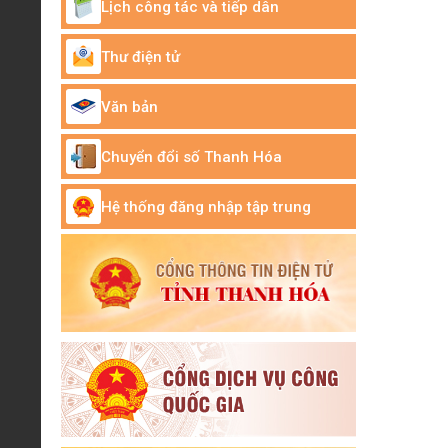
XÃ THỌ BÌNH TỔ CHỨC HỘI NGHỊ LẤY Ý
Lịch công tác và tiếp dân
KIẾN VÀ KẾT THÚC CÔNG KHAI NIÊM YẾT
PHƯƠNG ÁN BỒI THƯỜNG, HỖ
Thư điện tử
XÃ THỌ BÌNH TỔ CHỨC CHI TRẢ TIỀN BỒI
THƯỜNG, HỖ TRỢ GIẢI PHÓNG MẶT BẰNG
Văn bản
THỰC HIỆN DỰ ÁN ĐƯỜNG NỐI
ĐOÀN XÃ THỌ BÌNH RA QUÂN CHIẾN DỊCH
Chuyển đổi số Thanh Hóa
THANH NIÊN TÌNH NGUYỆN HÈ NĂM 2026
VÀ HƯỞNG ỨNG CHIẾN DỊCH “MÙA
UBND xã Thọ Bình tổ chức hội nghị đánh
Hệ thống đăng nhập tập trung
giá kết quả thực hiện nhiệm vụ tuần 25,
triển khai nhiệm vụ
KỲ HỌP THỨ HAI HĐND XÃ THỌ BÌNH KHÓA
XIX, NHIỆM KỲ 2026 – 2031 DIỄN RA
THÀNH CÔNG TỐT ĐẸP
Lịch công tác tuần 26
XÃ THỌ BÌNH TỔ CHỨC HỘI NGHỊ LẤY Ý
KIẾN VÀ KẾT THÚC NIÊM YẾT CÔNG KHAI
PHƯƠNG ÁN BỒI THƯỜNG, GIẢI
HỘI LHPN XÃ THỌ BÌNH THỰC HIỆN HIỆU