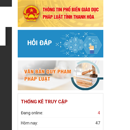
QUẢ PHONG TRÀO THI ĐUA 6 THÁNG ĐẦU
NĂM 2026
XÃ THỌ BÌNH TỔ CHỨC HỘI NGHỊ TRIỂN
KHAI CÔNG TÁC LẤY Ý KIẾN NHÂN DÂN VỀ
DỰ THẢO ĐỀ ÁN SẮP XẾP THÔN
UBND XÃ THỌ BÌNH TỔ CHỨC HỘI NGHỊ
TRIỂN KHAI NHIỆM VỤ CÔNG TÁC GIÁO
DỤC CHUẨN BỊ NĂM HỌC 2026 – 2027
HĐND xã Thọ Bình tiếp xúc cử tri trước kỳ
họp thường lệ giữa năm 2026
THỐNG KÊ TRUY CẬP
Đang online:
4
Hôm nay:
47