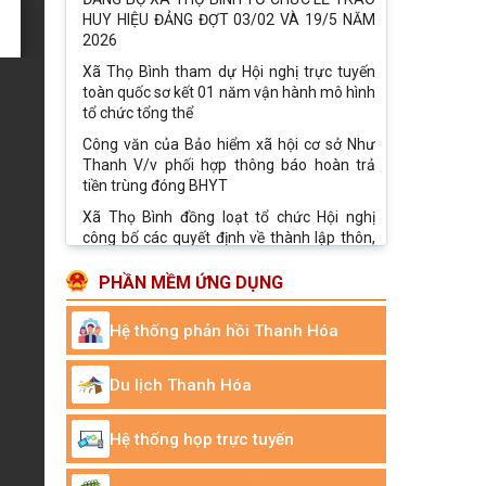
HUY HIỆU ĐẢNG ĐỢT 03/02 VÀ 19/5 NĂM
2026
Xã Thọ Bình tham dự Hội nghị trực tuyến
toàn quốc sơ kết 01 năm vận hành mô hình
tổ chức tổng thể
Công văn của Bảo hiểm xã hội cơ sở Như
Thanh V/v phối hợp thông báo hoàn trả
tiền trùng đóng BHYT
Xã Thọ Bình đồng loạt tổ chức Hội nghị
công bố các quyết định về thành lập thôn,
thành lập Chi bộ
UBND XÃ THỌ BÌNH TỔ CHỨC HỘI NGHỊ
PHẦN MỀM ỨNG DỤNG
CÔNG BỐ NGHỊ QUYẾT THÀNH LẬP THÔN,
QUYẾT ĐỊNH THÀNH LẬP CHI BỘ
Hệ thống phản hồi Thanh Hóa
Trung tâm Phục vụ hành chính công xã
công khai, niêm yết nội dung hướng dẫn,
Du lịch Thanh Hóa
tiếp nhận xử lý kiến
XÃ THỌ BÌNH TỔ CHỨC LỄ MÍT TINH
HƯỞNG ỨNG THÁNG HÀNH ĐỘNG PHÒNG,
Hệ thống họp trực tuyến
CHỐNG MA TÚY NĂM 2026