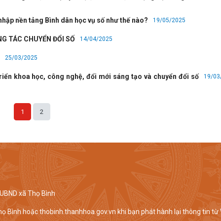
nhập nền tảng Bình dân học vụ số như thế nào?
19/05/2025
NG TÁC CHUYỂN ĐỔI SỐ
14/04/2025
25/03/2025
iển khoa học, công nghệ, đổi mới sáng tạo và chuyển đổi số
19/03
1
2
h UBND xã Thọ Bình
họ Bình hoặc thobinh.thanhhoa.gov.vn khi bạn phát hành lại thông tin từ