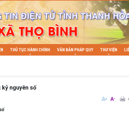
ỆN
THỦ TỤC HÀNH CHÍNH
VĂN BẢN PHÁP QUY
THƯ VIỆN
LI
g kỷ nguyên số
 số