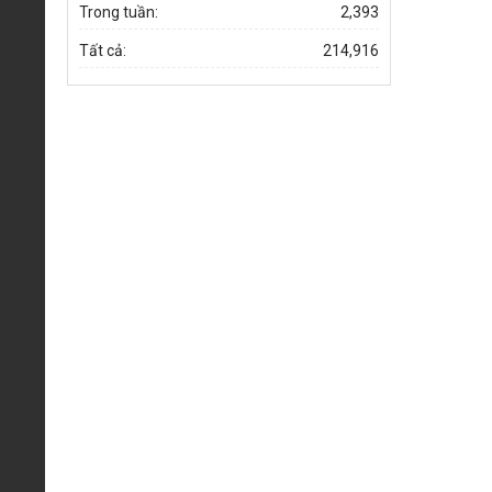
Trong tuần:
2,393
Tất cả:
214,916