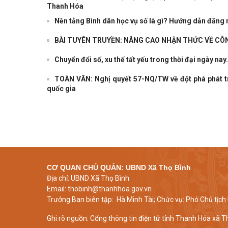
Thanh Hóa
Nền tảng Bình dân học vụ số là gì? Hướng dẫn đăng 
BÀI TUYÊN TRUYỀN: NÂNG CAO NHẬN THỨC VỀ CÔ
Chuyển đổi số, xu thế tất yếu trong thời đại ngày nay.
TOÀN VĂN: Nghị quyết 57-NQ/TW về đột phá phát tr
quốc gia
CƠ QUAN CHỦ QUẢN:
UBND Xã Thọ Bình
Địa chỉ: UBND Xã Thọ Bình
Email: thobinh@thanhhoa.gov.vn
Trưởng Ban biên tập: Hà Minh Tài; Chức vụ: Phó Chủ tịc
Ghi rõ nguồn: Cổng thông tin điện tử tỉnh Thanh Hóa xã T