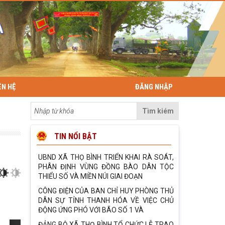
12/7/2026)
Phòng Văn hóa - xã hội UBND xã Thọ Bình
triển khai đào tạo chuyên đề cho các nhóm
đối tượng trên
Cán bộ và nhân dân Thôn Khổng Tào tổ
chức Lễ khánh thành cổng làng
Quyết Định về việc ban hành Quy chế làm
ÊN HỆ
ĐĂNG NHẬP
việc của UBND xã Thọ Bình - nhiệm kỳ
2026-2031
Tìm kiém
UBND xã tổ chức hội nghị đánh giá tình hình
thực hiện nhiệm vụ 6 tháng đầu năm và
triển khai nhiệm
TIN NỔI BẬT
UBND XÃ THỌ BÌNH TRIỂN KHAI RÀ SOÁT,
PHÂN ĐỊNH VÙNG ĐỒNG BÀO DÂN TỘC
THIỂU SỐ VÀ MIỀN NÚI GIAI ĐOẠN
CÔNG ĐIỆN CỦA BAN CHỈ HUY PHÒNG THỦ
DÂN SỰ TỈNH THANH HÓA VỀ VIỆC CHỦ
ĐỘNG ỨNG PHÓ VỚI BÃO SỐ 1 VÀ
ĐẢNG BỘ XÃ THỌ BÌNH TỔ CHỨC LỄ TRAO